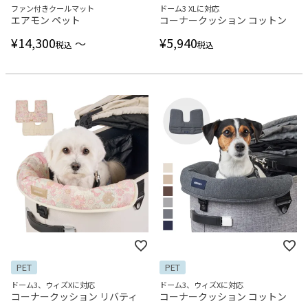
ファン付きクールマット
ドーム3 XLに対応
エアモン ペット
コーナークッション コットン
¥
14,300
¥
5,940
〜
税込
税込
PET
PET
ドーム3、ウィズXに対応
ドーム3、ウィズXに対応
コーナークッション リバティ
コーナークッション コットン