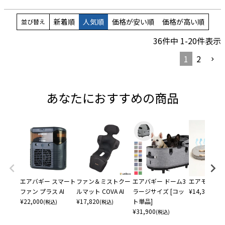
新着順
人気順
価格が安い順
価格が高い順
並び替え
36
件中
1
-
20
件表示
1
2
あなたにおすすめの商品
エアバギー スマート
ファン＆ミストクー
エアバギー ドーム3
エアモン ペ
ファン プラス AI
ルマット COVA AI
ラージサイズ [コッ
¥
14,300
(税込
¥
22,000
¥
17,820
ト単品]
(税込)
(税込)
¥
31,900
(税込)