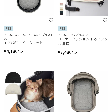
PET
PET
ドーム3 スモール、ドームS・Sプラス対
ドーム3、ウィズXに対応
応
コーナークッション トゥインク
エアバギー ドームマット
ル 星柄
¥
4,180
¥
7,480
税込
税込