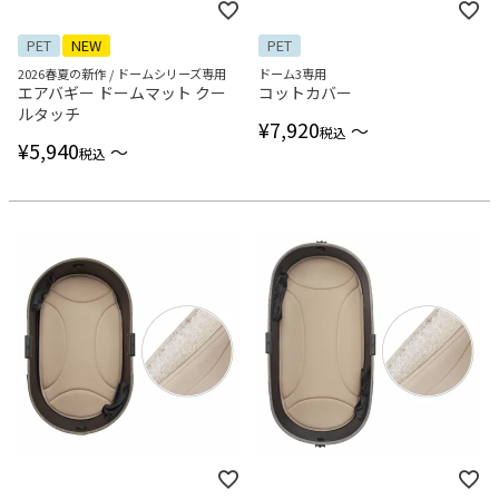
PET
NEW
PET
2026春夏の新作 / ドームシリーズ専用
ドーム3専用
エアバギー ドームマット クー
コットカバー
ルタッチ
¥
7,920
〜
税込
¥
5,940
〜
税込