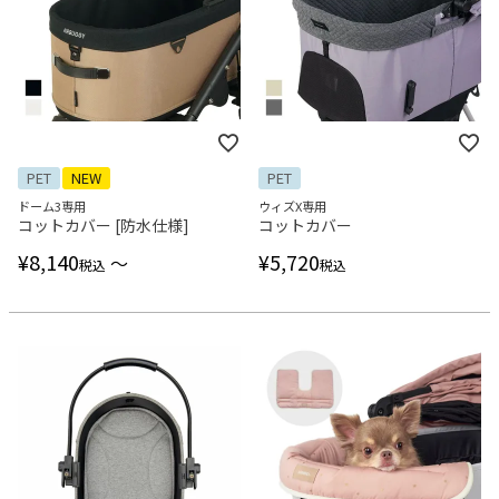
PET
NEW
PET
ドーム3専用
ウィズX専用
コットカバー [防水仕様]
コットカバー
¥
8,140
¥
5,720
〜
税込
税込