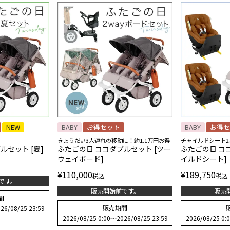
NEW
BABY
お得セット
BABY
お得セ
きょうだい3人連れの移動に！約1.1万円お得
チャイルドシート2台
ルセット [夏]
ふたごの日 ココダブルセット [ツー
ふたごの日 コ
ウェイボード]
イルドシート]
¥
110,000
¥
189,750
税込
税込
です。
販売開始前です。
販売
間
販売期間
26/08/25 23:59
2026/08/25 0:00
〜
2026/08/25 23:59
2026/08/25 0: