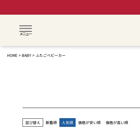
メニュー
HOME
BABY
ふたごベビーカー
並び替え
新着順
人気順
価格が安い順
価格が高い順