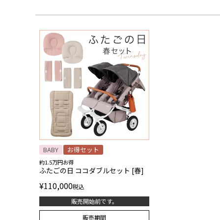
BABY
お得セット
約1.5万円お得
ふたごの日 ココダブルセット [春]
¥
110,000
税込
販売開始前です。
販売期間