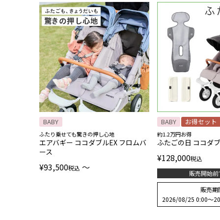
BABY
BABY
お得セット
ふたり乗せても驚きの押し心地
約1.2万円お得
エアバギー ココダブルEX フロムバ
ふたごの日 ココダブ
ース
¥
128,000
税込
¥
93,500
〜
税込
販売開始前
販売期
2026/08/25 0:00
〜
20