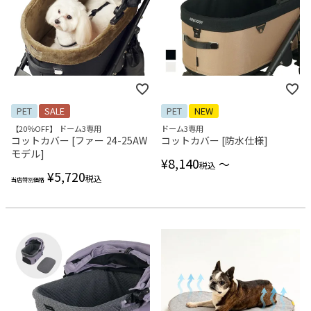
PET
SALE
PET
NEW
【20％OFF】 ドーム3専用
ドーム3専用
コットカバー [ファー 24-25AW
コットカバー [防水仕様]
モデル]
¥
8,140
〜
税込
¥
5,720
税込
当店特別価格