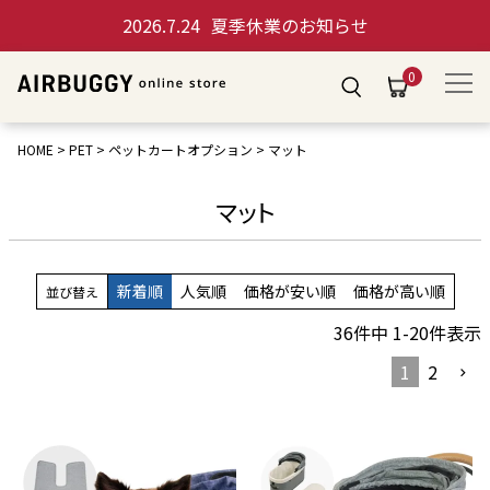
2026.7.24
夏季休業のお知らせ
0
HOME
PET
ペットカートオプション
マット
マット
新着順
人気順
価格が安い順
価格が高い順
並び替え
36
件中
1
-
20
件表示
1
2