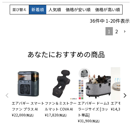
新着順
人気順
価格が安い順
価格が高い順
並び替え
36
件中
1
-
20
件表示
1
2
あなたにおすすめの商品
エアバギー スマート
ファン＆ミストクー
エアバギー ドーム3
エアモン ペ
ファン プラス AI
ルマット COVA AI
ラージサイズ [コッ
¥
14,300
(税込
¥
22,000
¥
17,820
ト単品]
(税込)
(税込)
¥
31,900
(税込)