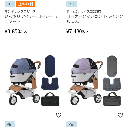
PET
送料無料
PET
マンダリンブラザーズ
ドーム3、ウィズXに対応
ひんやり アイシーコージー ミ
コーナークッション トゥインク
ニマット
ル 星柄
¥
3,850
¥
7,480
税込
税込
PET
PET