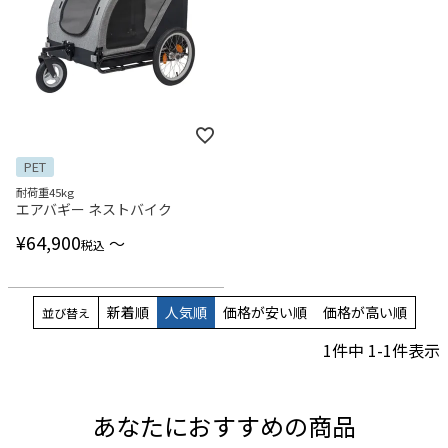
PET
耐荷重45kg
エアバギー ネストバイク
¥
64,900
〜
税込
新着順
人気順
価格が安い順
価格が高い順
並び替え
1
件中
1
-
1
件表示
あなたにおすすめの商品