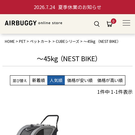
2026.7.24
夏季休業のお知らせ
0
HOME
PET
ペットカート
CUBEシリーズ
～45kg （NEST BIKE）
～45kg （NEST BIKE）
新着順
人気順
価格が安い順
価格が高い順
並び替え
1
件中
1
-
1
件表示