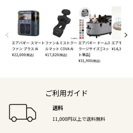
エアバギー スマート
ファン＆ミストクー
エアバギー ドーム3
エアモン ペ
ファン プラス AI
ルマット COVA AI
ラージサイズ [コッ
¥
14,300
(税込
¥
22,000
¥
17,820
ト単品]
(税込)
(税込)
¥
31,900
(税込)
ご利用ガイド
送料
11,000円以上で送料無料