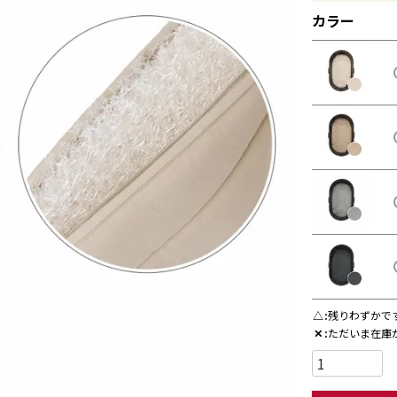
カラー
△
残りわずかで
✕
ただいま在庫