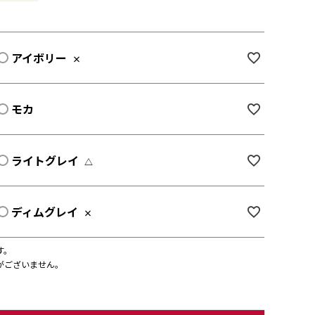
アイボリー
×
モカ
ライトグレイ
△
ディムグレイ
×
す。
がございません。