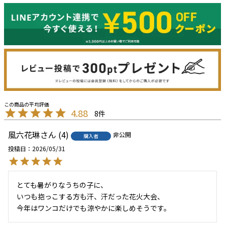
4.88
8
風六花琳
4
非公開
購入者
投稿日
2026/05/31
とても暑がりなうちの子に、

いつも抱っこする方も汗、汗だった花火大会、

今年はワンコだけでも涼やかに楽しめそうです。