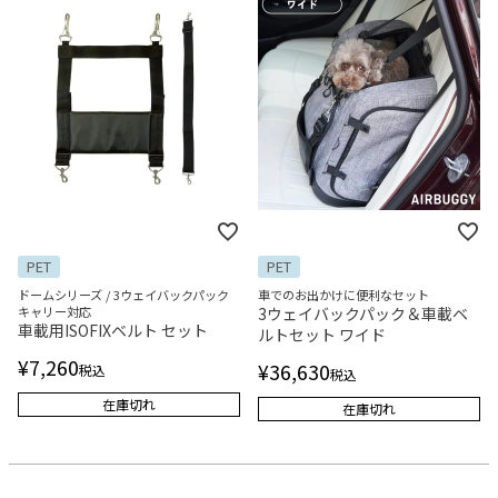
PET
PET
ドームシリーズ / 3ウェイバックパック
車でのお出かけに便利なセット
キャリー対応
3ウェイバックパック＆車載ベ
車載用ISOFIXベルト セット
ルトセット ワイド
¥
7,260
¥
36,630
税込
税込
在庫切れ
在庫切れ