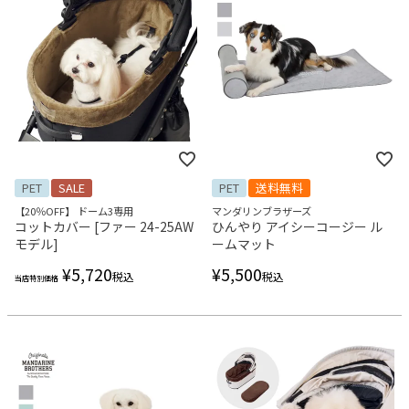
PET
SALE
PET
送料無料
【20％OFF】 ドーム3専用
マンダリンブラザーズ
コットカバー [ファー 24-25AW
ひんやり アイシーコージー ル
モデル]
ームマット
¥
5,720
¥
5,500
税込
税込
当店特別価格