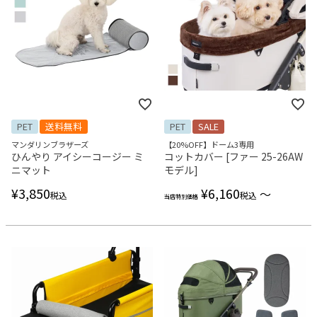
PET
送料無料
PET
SALE
マンダリンブラザーズ
【20%OFF】ドーム3専用
ひんやり アイシーコージー ミ
コットカバー [ファー 25-26AW
ニマット
モデル]
¥
3,850
¥
6,160
〜
税込
税込
当店特別価格