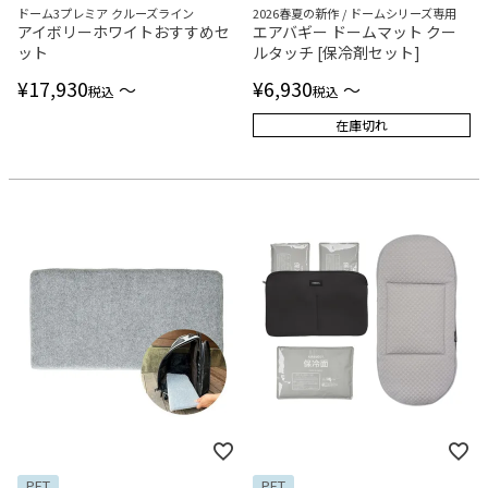
ドーム3プレミア クルーズライン
2026春夏の新作 / ドームシリーズ専用
アイボリーホワイトおすすめセ
エアバギー ドームマット クー
ット
ルタッチ [保冷剤セット]
¥
17,930
¥
6,930
〜
〜
税込
税込
在庫切れ
PET
PET