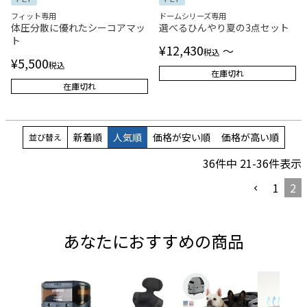
フィット専用
ドームシリーズ専用
体圧分散に優れたシーコアマッ
選べるひんやり夏の3点セット
ト
¥
12,430
〜
税込
¥
5,500
税込
在庫切れ
在庫切れ
新着順
人気順
価格が安い順
価格が高い順
並び替え
36
件中
21
-
36
件表示
1
2
あなたにおすすめの商品