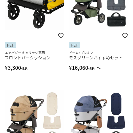
PET
PET
エアバギー キャリッジ専用
ドーム3プレミア
フロントバークッション
モスグリーンおすすめセット
¥
3,300
¥
16,060
〜
税込
税込