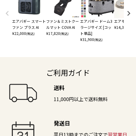
エアバギー スマート
ファン＆ミストクー
エアバギー ドーム3
エアモン ペ
ファン プラス AI
ルマット COVA AI
ラージサイズ [コッ
¥
14,300
(税込
¥
22,000
¥
17,820
ト単品]
(税込)
(税込)
¥
31,900
(税込)
ご利用ガイド
送料
11,000円以上で送料無料
発送日
平日13時までのご注文で
翌営業日