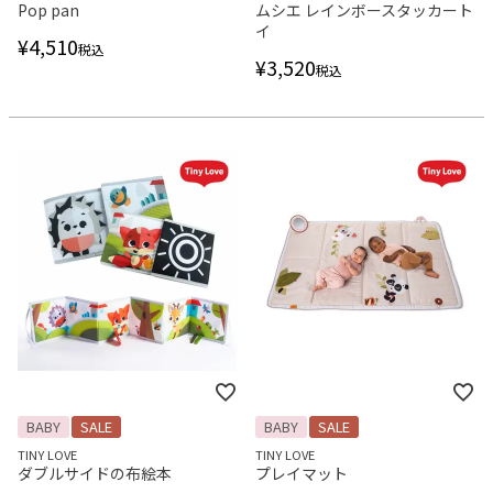
Pop pan
ムシエ レインボースタッカート
イ
¥
4,510
税込
¥
3,520
税込
BABY
SALE
BABY
SALE
TINY LOVE
TINY LOVE
ダブルサイドの布絵本
プレイマット