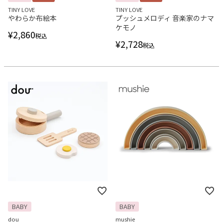
TINY LOVE
TINY LOVE
やわらか布絵本
プッシュメロディ 音楽家のナマ
ケモノ
¥
2,860
税込
¥
2,728
税込
BABY
BABY
dou
mushie