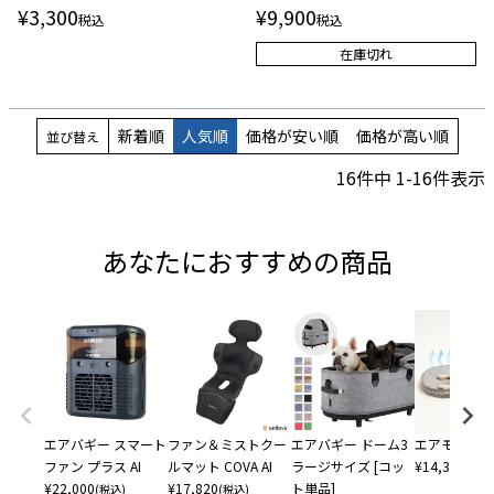
¥
3,300
¥
9,900
税込
税込
在庫切れ
新着順
人気順
価格が安い順
価格が高い順
並び替え
16
件中
1
-
16
件表示
あなたにおすすめの商品
エアバギー スマート
ファン＆ミストクー
エアバギー ドーム3
エアモン ペ
ファン プラス AI
ルマット COVA AI
ラージサイズ [コッ
¥
14,300
(税込
¥
22,000
¥
17,820
ト単品]
(税込)
(税込)