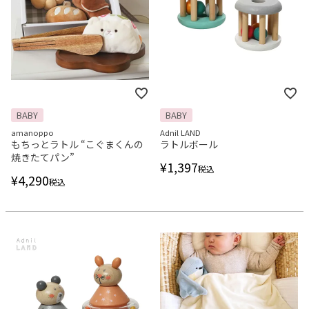
BABY
BABY
amanoppo
Adnil LAND
もちっとラトル “こぐまくんの
ラトルボール
焼きたてパン”
¥
1,397
税込
¥
4,290
税込