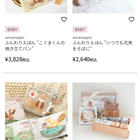
BABY
BABY
amanoppo
amanoppo
ふんわりえほん ”こぐまくんの
ふんわりえほん ”いつでも花束
焼き立てパン”
をそばに”
¥
3,828
¥
2,640
税込
税込