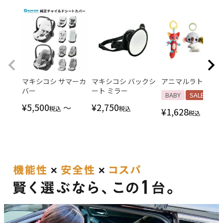
マキシコシ サマーカ
マキシコシ バックシ
アニマルラトル
バー
ート ミラー
BABY
SALE
¥
5,500
¥
2,750
〜
税込
税込
¥
1,628
〜
税込