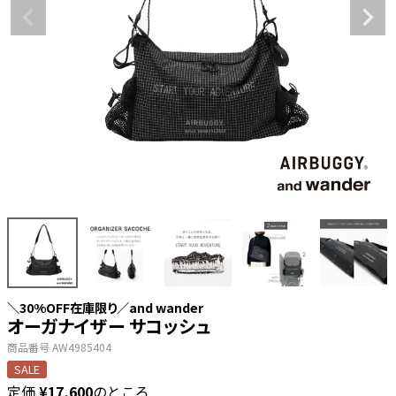
＼30%OFF在庫限り／and wander
オーガナイザー サコッシュ
商品番号
AW4985404
SALE
定価
¥
17,600
のところ