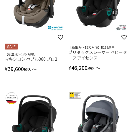
SALE
【新生児～15カ月頃】R129適合
ブリタックスレーマー ベビーセ
【新生児～18ヶ月頃】
ーフ アイセンス
マキシコシ ペブル360 プロ2
¥
46,200
〜
¥
39,600
〜
税込
税込