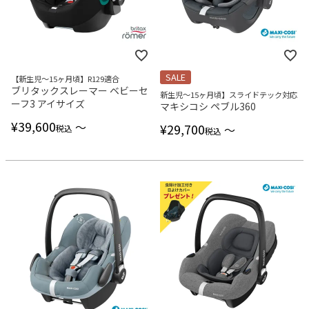
SALE
【新生児～15ヶ月頃】R129適合
ブリタックスレーマー ベビーセ
新生児～15ヶ月頃】スライドテック対応
ーフ3 アイサイズ
マキシコシ ペブル360
¥
39,600
〜
¥
29,700
〜
税込
税込