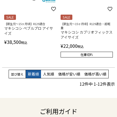
SALE
SALE
【新生児～15ヶ月頃】R129適合
【新生児～15ヶ月頃】R129適合・超軽
マキシコシ ペブルプロ アイサ
量
マキシコシ カブリオフィックス
イズ
アイサイズ
¥
38,500
税込
¥
22,000
税込
在庫切れ
新着順
人気順
価格が安い順
価格が高い順
並び替え
12
件中
1
-
12
件表示
ご利用ガイド