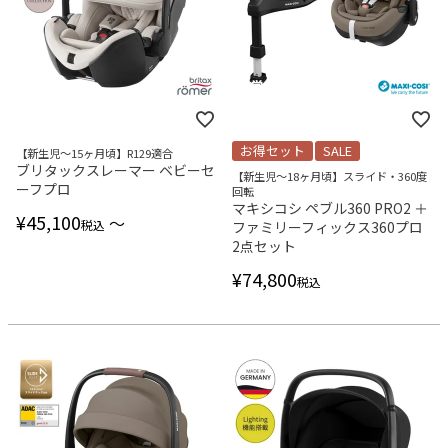
お得セット
SALE
【新生児～15ヶ月頃】R129適合
ブリタックスレーマー ベビーセ
【新生児～18ヶ月頃】スライド・360度
ーフプロ
回転
マキシコシ ペブル360 PRO2 ＋
¥
45,100
〜
税込
ファミリーフィックス360プロ
2点セット
¥
74,800
税込