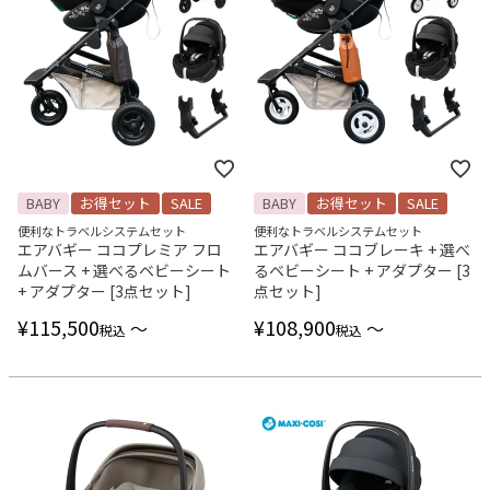
BABY
お得セット
SALE
BABY
お得セット
SALE
便利なトラベルシステムセット
便利なトラベルシステムセット
エアバギー ココプレミア フロ
エアバギー ココブレーキ + 選べ
ムバース + 選べるベビーシート
るベビーシート + アダプター [3
+ アダプター [3点セット]
点セット]
¥
115,500
¥
108,900
〜
〜
税込
税込