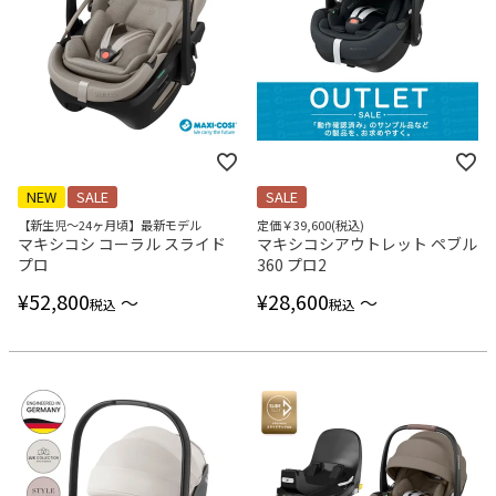
NEW
SALE
SALE
【新生児～24ヶ月頃】最新モデル
定価￥39,600(税込)
マキシコシ コーラル スライド
マキシコシアウトレット ペブル
プロ
360 プロ2
¥
52,800
¥
28,600
〜
〜
税込
税込