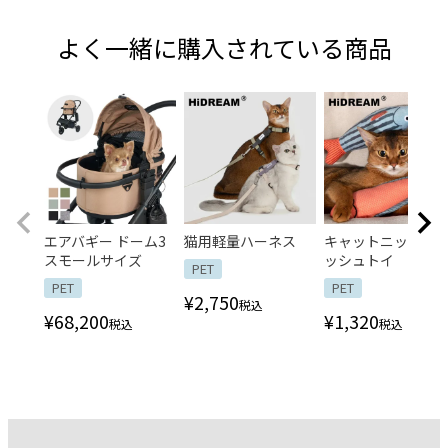
よく一緒に購入されている商品
エアバギー ドーム3
猫用軽量ハーネス
キャットニップ フ
スモールサイズ
ッシュトイ
PET
PET
PET
¥
2,750
税込
¥
68,200
¥
1,320
税込
税込