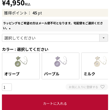
¥
4,950
税込
獲得ポイント：
45
pt
ラッピングをご希望の方はメール便不可となります。宅配便をご選択くださ
い。
(
必
須
カラー
選択してください
)
オリーブ
パープル
ミルク
お気に入りに登録する
カートに入れる