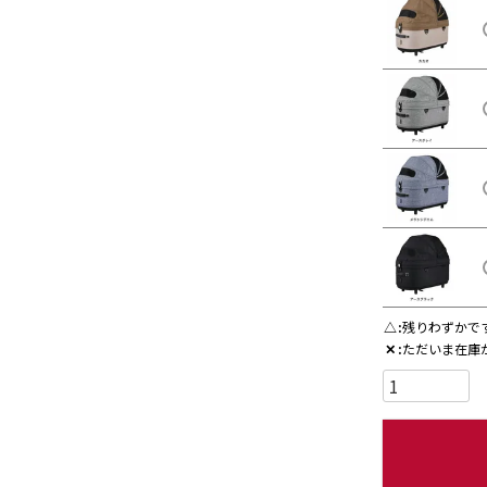
△
残りわずかで
✕
ただいま在庫