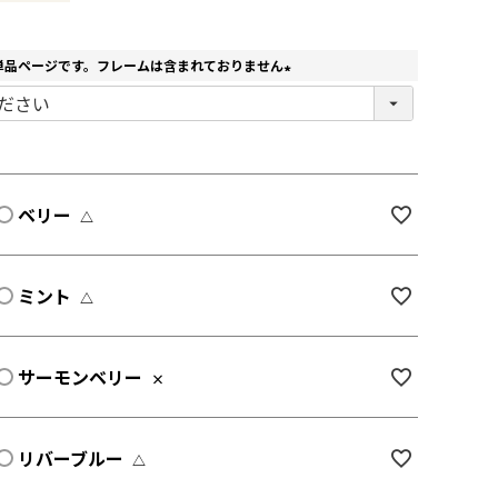
単品ページです。フレームは含まれておりません
(
必
須
)
ベリー
△
ミント
△
サーモンベリー
×
リバーブルー
△