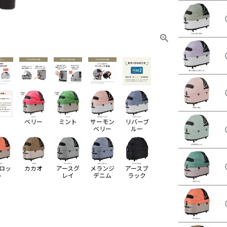
ベリー
ミント
サーモン
リバーブ
ベリー
ルー
ロッ
カカオ
アースグ
メランジ
アースブ
ト
レイ
デニム
ラック