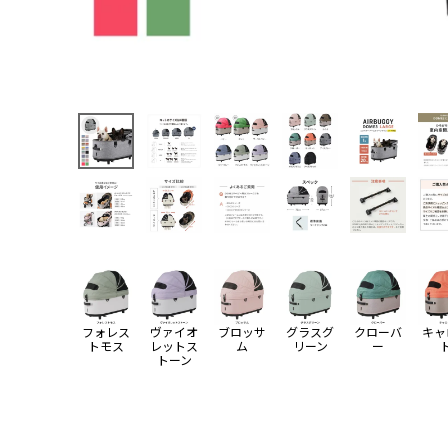
フォレス
ヴァイオ
ブロッサ
グラスグ
クローバ
キャ
トモス
レットス
ム
リーン
ー
トーン