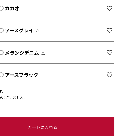
カカオ
アースグレイ
△
メランジデニム
△
アースブラック
す。
がございません。
カートに入れる