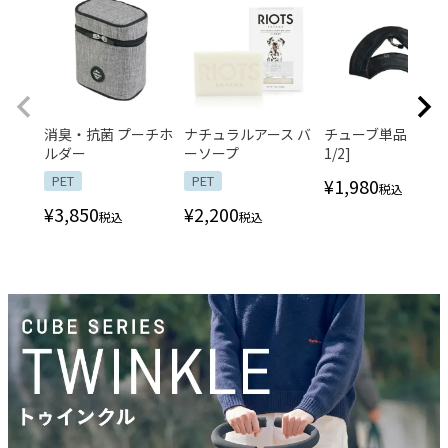
消臭・抗菌 プーチホ
ナチュラルアース バ
チューブ単品 [M
ルダー
ーソープ
1/2]
PET
PET
¥
1,980
税込
¥
3,850
¥
2,200
税込
税込