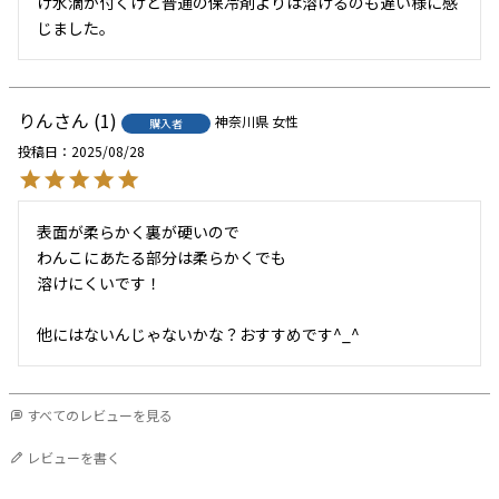
け水滴が付くけど普通の保冷剤よりは溶けるのも遅い様に感
じました。
りん
1
神奈川県
女性
購入者
投稿日
2025/08/28
表面が柔らかく裏が硬いので

わんこにあたる部分は柔らかくでも

溶けにくいです！

他にはないんじゃないかな？おすすめです^_^
すべてのレビューを見る
レビューを書く