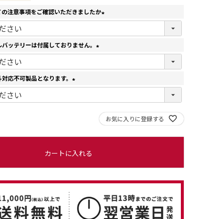
ての注意事項をご確認いただきましたか
(
必
須
ルバッテリーは付属しておりません。
)
(
必
須
斗対応不可製品となります。
)
(
必
須
お気に入りに登録する
)
カートに入れる