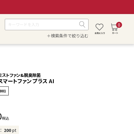
0
＋検索条件で絞り込む
ミストファン&脱臭除菌
スマートファン プラス AI
001
0
税込
：
200
pt