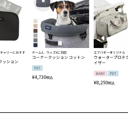
クキャリーにおすす
ドーム3、ウィズXに対応
エアバギーオリジナル
コーナークッション コットン
ウォータープロテク
クッション
イザー
PET
BABY
PET
¥
4,730
税込
¥
8,250
税込