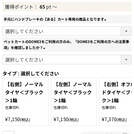
獲得ポイント：
65
pt
〜
手元にハンドブレーキの【ある】カート専用の商品となります
(
必
須
ペットカートのDOME3をご利用の方のみ、「DOME3をご利用の方への注意事
)
項」を確認しましたか？
(
必
須
タイプ
選択してください
)
【右側】ノーマル
【左側】ノーマル
【右側】オフ
タイヤ＜ブラック
タイヤ＜ブラック
ドタイヤ＜ブ
＞1輪
＞1輪
ク＞1輪
在庫切れ
在庫切れ
在庫切れ
¥
7,150
¥
7,150
¥
7,370
税込
税込
税込