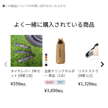
●この製品についてのお問い合わせはこちらから
よく一緒に購入されている商品
タイヤレバー 3本セ
合皮ドリンクホルダ
リストストラッ
ット [M便 1/8]
ー 単品（1点）
[M便 1/2]
BABY
PET
¥
550
¥
1,320
税込
税込
¥
3,850
税込