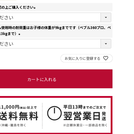
認の上ご購入ください
(
必
須
使用時の耐荷重はお子様の体重が9kgまでです（ペブル360プロ、ペ
)
13kgまで）
(
必
須
お気に入りに登録する
)
カートに入れる