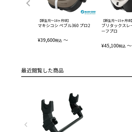
【新生児～18ヶ月頃】
【新生児～15ヶ月頃】
マキシコシ ペブル360 プロ2
ブリタックスレ
ーフプロ
¥
39,600
〜
税込
¥
45,100
〜
税込
最近閲覧した商品