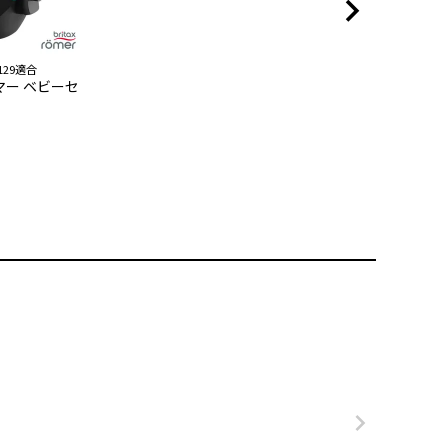
129適合
ー ベビーセ