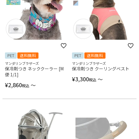
PET
送料無料
PET
送料無料
マンダリンブラザーズ
マンダリンブラザーズ
保冷剤つき ネッククーラー [M
保冷剤つき クーリングベスト
便 1/1]
¥
3,300
〜
税込
¥
2,860
〜
税込