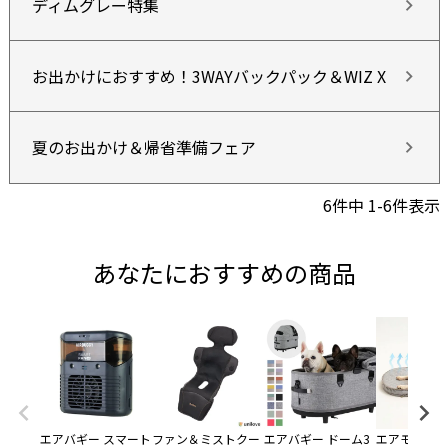
ディムグレー特集
お出かけにおすすめ！3WAYバックパック＆WIZ X
夏のお出かけ＆帰省準備フェア
6
件中
1
-
6
件表示
あなたにおすすめの商品
エアバギー スマート
ファン＆ミストクー
エアバギー ドーム3
エアモン ペ