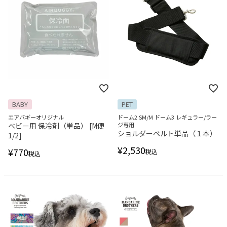
BABY
PET
エアバギーオリジナル
ドーム2 SM/M ドーム3 レギュラー/ラー
ベビー用 保冷剤（単品） [M便
ジ専用
ショルダーベルト単品（１本）
1/2]
¥
2,530
¥
770
税込
税込