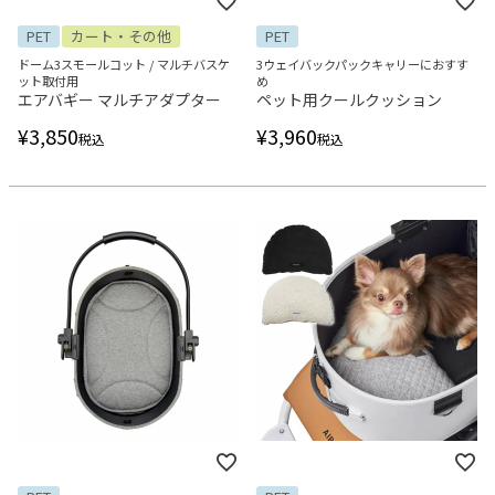
PET
カート・その他
PET
ドーム3スモールコット / マルチバスケ
3ウェイバックパックキャリーにおすす
ット取付用
め
エアバギー マルチアダプター
ペット用クールクッション
¥
3,850
¥
3,960
税込
税込