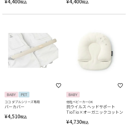
¥
4,400
¥
4,400
税込
税込
BABY
PET
BABY
ココ ダブルシリーズ専用
他社ベビーカーOK
バーカバー
抗ウイルス ヘッドサポート
TioTio×オーガニックコットン
¥
4,510
税込
¥
4,730
税込