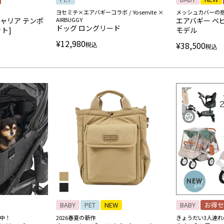
ヨセミテ×エアバギーコラボ / Yosemite ×
メッシュカバーの
ャリア テンポ
AIRBUGGY
エアバギー ベ
ドッグ ロングリード
ト]
モデル
¥
12,980
¥
38,500
税込
税込
BABY
PET
NEW
BABY
お得セ
中！
2026春夏の新作
きょうだい3人連れ