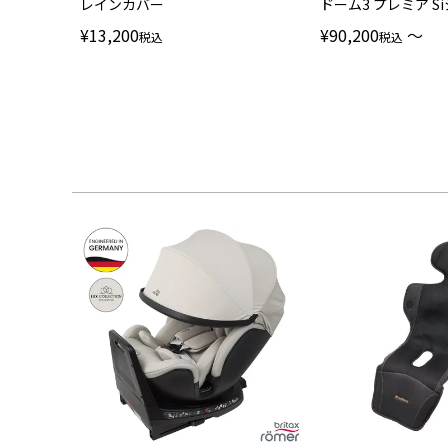
レインカバー
ドーム3 プレミア S
¥
13,200
¥
90,200
〜
税込
税込