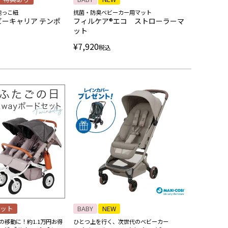
抱っこ紐
抗菌・防臭ベビーカー用マット
ビーキャリア テンポ
フィルケア®エコ ストローラーマ
ット
¥
7,920
税込
ット
BABY
NEW
の移動に！約1.1万円お得
ひとつ上を行く、次世代のベビーカー