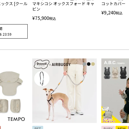
エックス [クール
マキシコシ オックスフォード キャ
コットカバー
ビン
¥
9,240
税込
¥
75,900
税込
間
6 23:59
PET
BABY
NEW