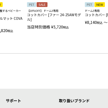
W
PET
SALE
PET
NEW
自動調整するベビーカー
【20％OFF】 ドーム3専用
ドーム3専用
コットカバー [ファー 24-25AWモデ
コットカバー [
マット COVA
ル]
¥
8,140
〜
税込
当店特別価格
¥
5,720
税込
,820
税込
サポート
取り扱いブランド