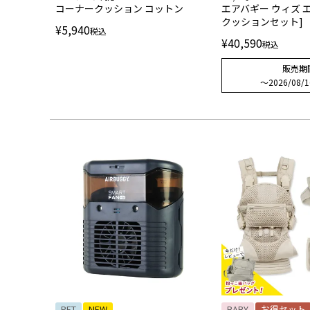
コーナークッション コットン
エアバギー ウィズ 
クッションセット]
¥
5,940
税込
¥
40,590
税込
販売期
〜
2026/08/1
PET
NEW
BABY
お得セット