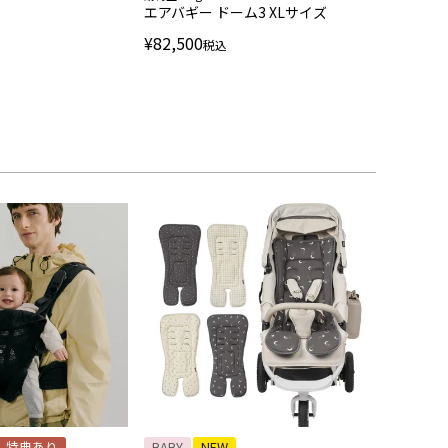
エアバギー ドーム3 XLサイズ
¥
82,500
税込
特典あり
BABY
NEW