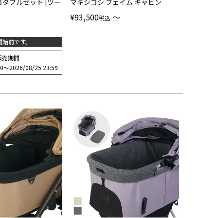
コダブルセット [ツー
マキシコシ フェイム キャビン
¥
93,500
〜
税込
開始前です。
販売期間
00
〜
2026/08/25 23:59