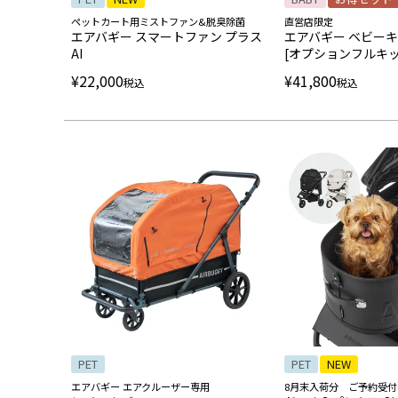
ペットカート用ミストファン&脱臭除菌
直営店限定
エアバギー スマートファン プラス
エアバギー ベビーキ
AI
[オプションフルキッ
¥
22,000
¥
41,800
税込
税込
PET
PET
NEW
エアバギー エアクルーザー専用
8月末入荷分 ご予約受付