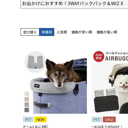
お出かけにおすすめ！3WAYバックパック＆WIZ X
並び替え
新着順
人気順
価格が安い順
価格が高い順
PET
NEW
PET
SALE
ドーム3 XLに対応
～8/16まで10％OFF！