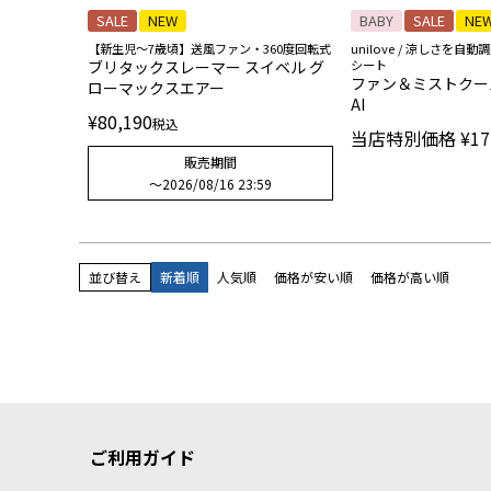
SALE
NEW
BABY
SALE
NE
【新生児〜7歳頃】送風ファン・360度回転式
unilove / 涼しさを
ブリタックスレーマー スイベル グ
シート
ファン＆ミストクール
ローマックスエアー
AI
¥
80,190
税込
当店特別価格
¥
17
販売期間
〜
2026/08/16 23:59
並び替え
新着順
人気順
価格が安い順
価格が高い順
ご利用ガイド