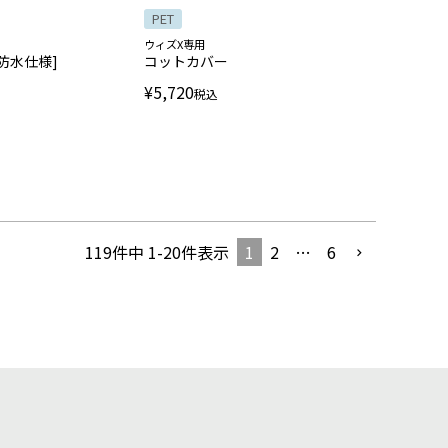
PET
ウィズX専用
防水仕様]
コットカバー
¥
5,720
税込
1
2
…
6
119
件中
1
-
20
件表示