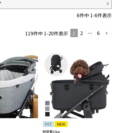
ア
6
件中
1
-
6
件表示
1
2
…
6
119
件中
1
-
20
件表示
PET
NEW
耐荷重22kg