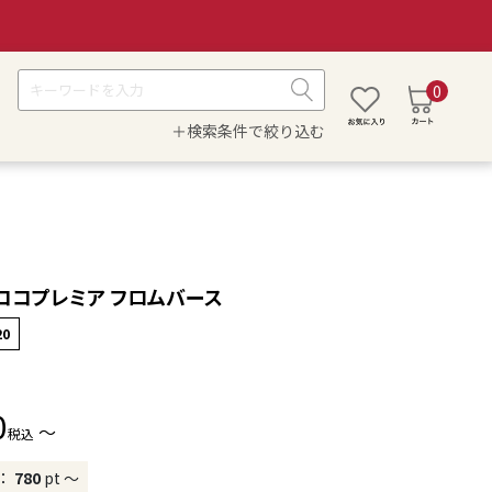
0
＋検索条件で絞り込む
ココプレミア フロムバース
20
0
〜
税込
：
780
pt
〜