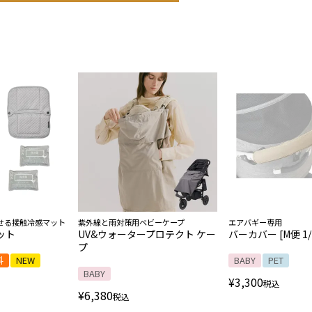
せる接触冷感マット
紫外線と雨対策用ベビーケープ
エアバギー専用
ット
UV&ウォータープロテクト ケー
バーカバー [M便 1/
プ
料
NEW
BABY
PET
BABY
¥
3,300
税込
¥
6,380
税込