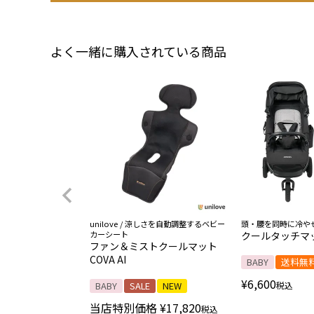
よく一緒に購入されている商品
unilove / 涼しさを自動調整するベビー
頭・腰を同時に冷や
カーシート
クールタッチマ
ファン＆ミストクールマット
COVA AI
BABY
送料無
¥
6,600
BABY
SALE
NEW
税込
当店特別価格
¥
17,820
税込