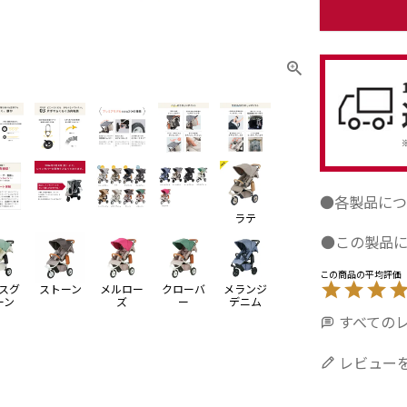
●各製品につ
ラテ
●この製品
スグ
ストーン
メルロー
クローバ
メランジ
ーン
ズ
ー
デニム
すべての
レビュー