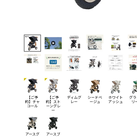
【ご予
【ご予
ディムグ
シードベ
ホワイト
グラ
約】チャ
約】スト
レー
ージュ
アッシュ
リ
コール
ーングレ
ー
アースグ
アースブ