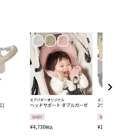
エアバギーオリジナル
エアバギー専用ステップボ
1]
ヘッドサポート ダブルガーゼ
2ウェイボードEX
BABY
BABY
¥
4,730
¥
19,800
税込
税込