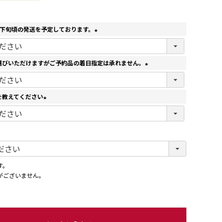
月下旬頃の発送を予定しております。
(
必
須
選びいただけますがご予約品の着日指定は承れません。
)
(
必
須
を教えてください
)
(
必
須
)
す。
がございません。