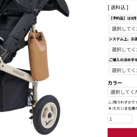
送料込
【予約品】は8
システム上、お
ご購入の決め手
カラー
△
残りわずかで
✕
ただいま在庫