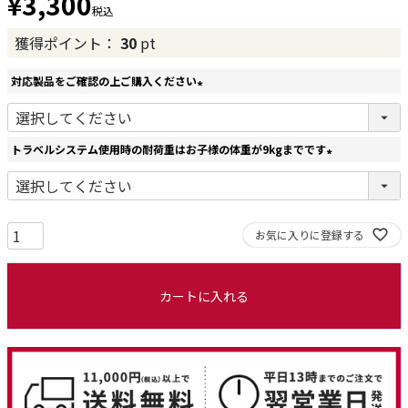
¥
3,300
税込
獲得ポイント：
30
pt
対応製品をご確認の上ご購入ください
(
必
須
トラベルシステム使用時の耐荷重はお子様の体重が9kgまでです
)
(
必
須
)
お気に入りに登録する
カートに入れる