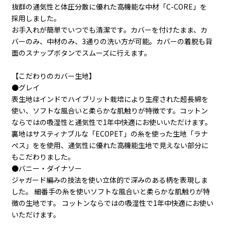
抜群の通気性と体圧分散に優れた高機能な中材「C-CORE」を
採用しました。
お手入れが簡単でいつでも清潔です。カバーを付けたまま、カ
バーのみ、中材のみ、3通りの洗い方が可能。カバーの着脱も背
面のスナップボタンでスムーズに行えます。
【こだわりのカバー生地】
●グレイ
表生地はインドでハイブリット栽培により生産された超長綿を
使い、ソフトな風合いと柔らかな肌触りが特徴です。コットン
ならではの吸湿性と通気性で1年中快適にお使いいただけます。
裏地はサスティナブルな「ECOPET」の糸を使った生地「ラナ
ぺス」をを使用、通気性に優れた高機能生地で見えない部分に
もこだわりました。
●バニー・ダイナソー
ジャガード編みの技法を使い立体的で深みのある柄を表現しま
した。 細番手の糸を使いソフトな風合いと柔らかな肌触りが特
徴の生地です。 コットンならではの吸湿性で1年中快適にお使い
いただけます。