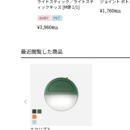
ライトスティック／ライトステ
ジョイント ボ
ィックキッズ [M便 1/1]
¥
1,760
税込
BABY
PET
¥
3,960
税込
最近閲覧した商品
エクリプス