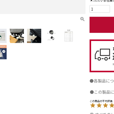
✕
ただいま在庫
●各製品につ
●この製品