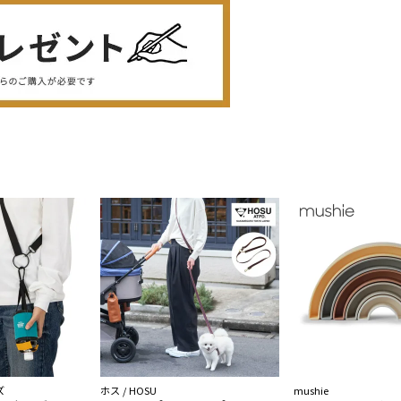
ズ
ホス / HOSU
mushie