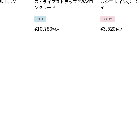
トルホルダー
ストライプストラップ 3WAYロ
ムシエ レインボー
ングリード
イ
PET
BABY
¥
10,780
¥
3,520
税込
税込