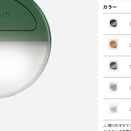
カラー
△
残りわずかで