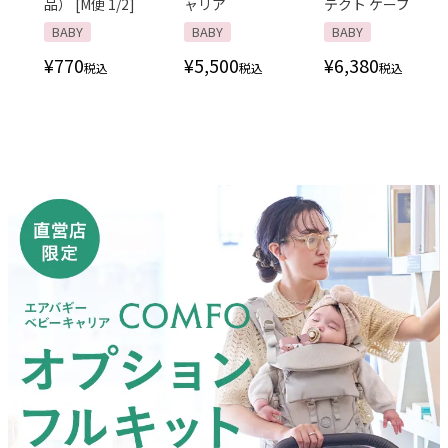
品） [M便 1/2]
ャリア
テクト ケープ
BABY
BABY
BABY
¥
770
¥
5,500
¥
6,380
税込
税込
税込