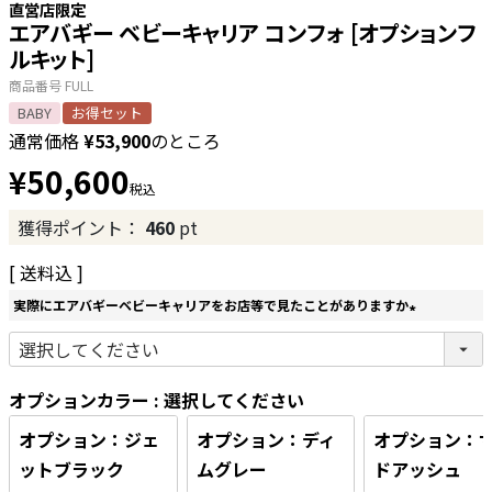
直営店限定
エアバギー ベビーキャリア コンフォ [オプションフ
ルキット]
商品番号
FULL
BABY
お得セット
通常価格
¥
53,900
のところ
¥
50,600
税込
獲得ポイント：
460
pt
送料込
実際にエアバギーベビーキャリアをお店等で見たことがありますか
(
必
須
オプションカラー
選択してください
)
オプション：ジェ
オプション：ディ
オプション：
ットブラック
ムグレー
ドアッシュ