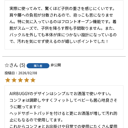
実際に使ってみて、驚くほど子供の重さを感じにくいです。
肩や腰への負担が分散されるので、抱っこも苦になりませ
ん。特に気に入っているのはフロントオープン機能です。着
脱がスムーズで、子供を降ろす際も手間取りません。また、
バックルを外しても本体が床につかない設計になっているの
で、汚れを気にせず使えるのが嬉しいポイントでした！
☆
5
非公開
購入者
投稿日
2026/02/08
AIRBUGGYのデザインはシンプルでお洒落で使いやすい。

コンフォは調節しやすくフィットしてベビーも居心地良さそ
うに眠ってます☆

ヘッドサポートパッドを付けると更にお洒落が増して汚れ防
止にもなるので使用してます。

これからコンフォとお出掛けや日常での使用にたくさん愛用