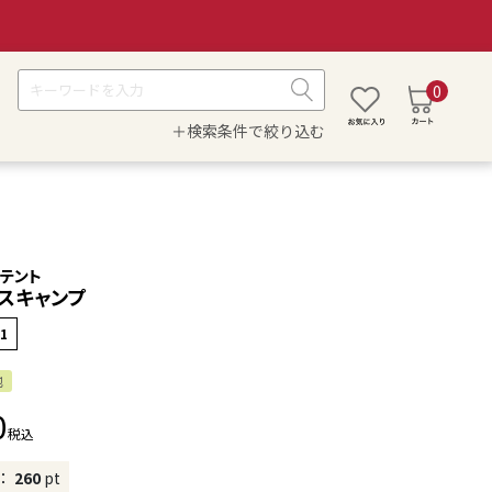
0
＋検索条件で絞り込む
テント
スキャンプ
1
他
0
税込
：
260
pt