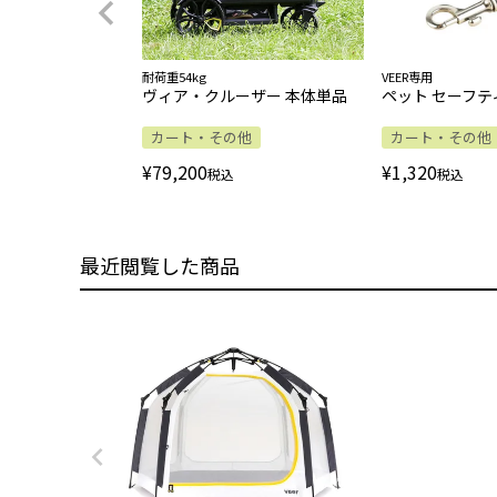
耐荷重54kg
VEER専用
ヴィア・クルーザー 本体単品
ペット セーフテ
カート・その他
カート・その他
¥
79,200
¥
1,320
税込
税込
最近閲覧した商品