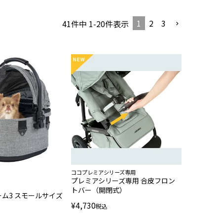
1
2
3
41
件中
1
-
20
件表示
ココプレミアシリーズ専用
プレミアシリーズ専用 合皮フロン
トバー（開閉式）
ーム3 スモールサイズ
¥
4,730
税込