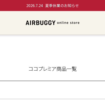
SALE
お得セット
2026.7.24
夏季休業のお知らせ
アウトレット
並び順
新着順
人気順
価格が
商品番号/JANコード
ココプレミア商品一覧