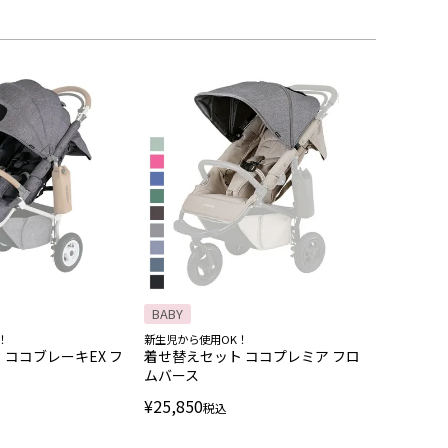
BABY
！
新生児から使用OK！
 ココブレーキEX フ
着せ替えセット ココプレミア フロ
ムバース
¥
25,850
税込