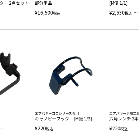
ター 2点セット
部分単品
[M便 1/1]
¥
16,500
¥
2,530
〜
税込
税込
エアバギーココシリーズ専用
エアバギー専用工
キャノピーフック [M便 1/2]
六角レンチ 2本[
¥
220
¥
220
ー
税込
税込