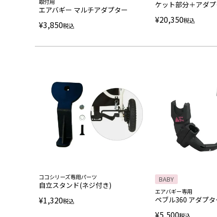
取付用
ケット部分＋アダプ
エアバギー マルチアダプター
¥
20,350
税込
¥
3,850
税込
ココシリーズ専用パーツ
BABY
自立スタンド(ネジ付き)
エアバギー専用
¥
1,320
ペブル360 アダプタ
税込
¥
5,500
税込