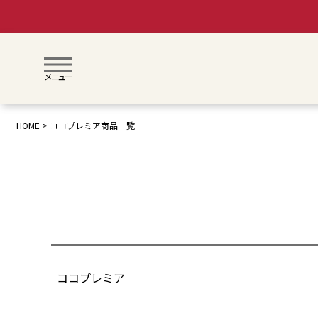
メニュー
月齢で絞り込む
0歳〜
1歳〜
3歳〜
HOME
ココプレミア商品一覧
価格(税抜)
〜
検索
ココプレミア