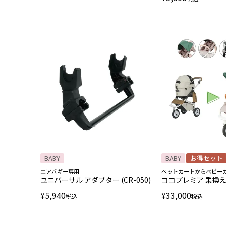
BABY
BABY
お得セット
エアバギー専用
ペットカートからベビー
ユニバーサル アダプター (CR-050)
ココプレミア 乗換
¥
5,940
¥
33,000
税込
税込