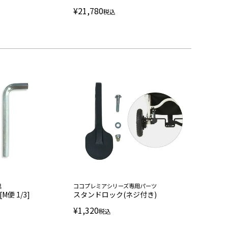
¥
21,780
税込
具
ココプレミアシリーズ専用パーツ
M便 1/3]
スタンドロック(ネジ付き)
¥
1,320
税込