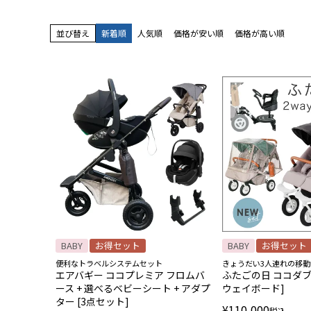
並び替え
新着順
人気順
価格が安い順
価格が高い順
BABY
お得セット
BABY
お得セット
便利なトラベルシステムセット
きょうだい3人連れの移動
エアバギー ココプレミア フロムバ
ふたごの日 ココダブ
ース + 選べるベビーシート + アダプ
ウェイボード]
ター [3点セット]
¥
110,000
税込