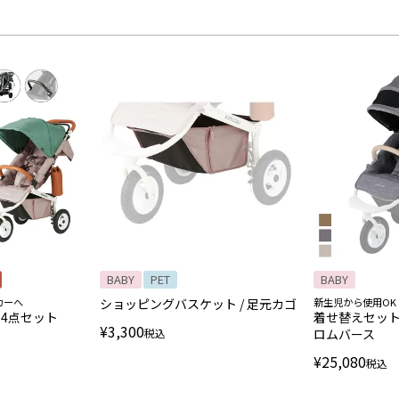
BABY
PET
BABY
カーへ
ショッピングバスケット / 足元カゴ
新生児から使用OK
え4点セット
着せ替えセット
¥
3,300
税込
ロムバース
¥
25,080
税込