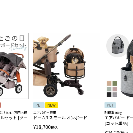
PET
NEW
PET
に！約1.1万円お得
エアバギー専用
耐荷重10kg
ルセット [ツー
ドーム3 スモール オンボード
エアバギー ド
[コット単品]
¥
18,700
税込
¥
24,200
税込