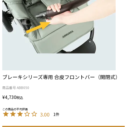
ブレーキシリーズ専用 合皮フロントバー（開閉式）
商品番号
ABB050
¥
4,730
税込
3.00
1