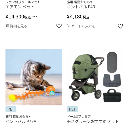
ファン付きクールマット
猫用 電動おもちゃ
エアモン ペット
ベントパル P43
¥
14,300
¥
4,180
〜
税込
税込
詳細を見る
カートに入れる
PET
PET
猫用 電動おもちゃ
ドーム3プレミア
ベントパル P79A
モスグリーンおすすめセット