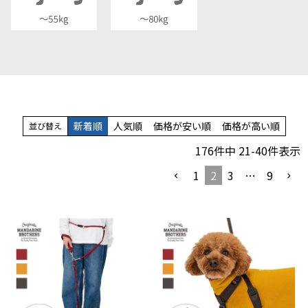
新着順
人気順
価格が安い順
価格が高い順
並び替え
176
件中
21
-
40
件表示
1
2
3
…
9