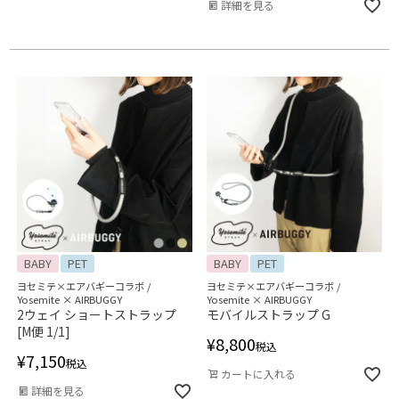
詳細を見る
BABY
PET
BABY
PET
ヨセミテ×エアバギーコラボ /
ヨセミテ×エアバギーコラボ /
Yosemite × AIRBUGGY
Yosemite × AIRBUGGY
2ウェイ ショートストラップ
モバイルストラップ G
[M便 1/1]
¥
8,800
税込
¥
7,150
税込
カートに入れる
詳細を見る