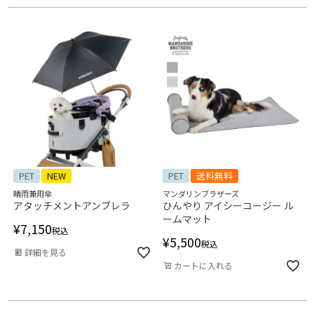
PET
NEW
PET
送料無料
晴雨兼用傘
マンダリンブラザーズ
アタッチメントアンブレラ
ひんやり アイシーコージー ル
ームマット
¥
7,150
税込
¥
5,500
税込
詳細を見る
カートに入れる