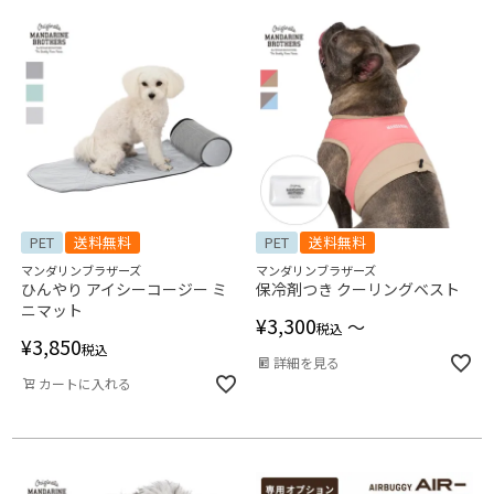
PET
送料無料
PET
送料無料
マンダリンブラザーズ
マンダリンブラザーズ
ひんやり アイシーコージー ミ
保冷剤つき クーリングベスト
ニマット
¥
3,300
〜
税込
¥
3,850
税込
詳細を見る
カートに入れる