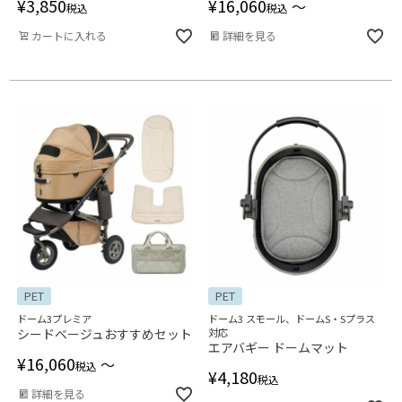
¥
3,850
¥
16,060
〜
税込
税込
カートに入れる
詳細を見る
PET
PET
ドーム3プレミア
ドーム3 スモール、ドームS・Sプラス
シードベージュおすすめセット
対応
エアバギー ドームマット
¥
16,060
〜
税込
¥
4,180
税込
詳細を見る