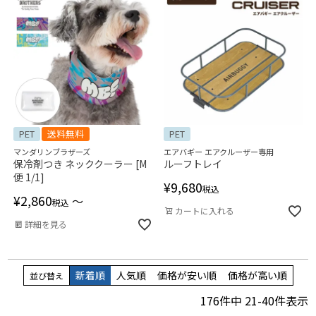
PET
送料無料
PET
マンダリンブラザーズ
エアバギー エアクルーザー専用
保冷剤つき ネッククーラー [M
ルーフトレイ
便 1/1]
¥
9,680
税込
¥
2,860
〜
税込
カートに入れる
詳細を見る
新着順
人気順
価格が安い順
価格が高い順
並び替え
176
件中
21
-
40
件表示