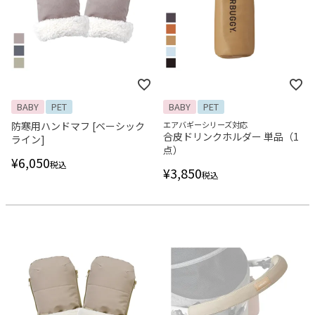
BABY
PET
BABY
PET
防寒用ハンドマフ [ベーシック
エアバギーシリーズ対応
合皮ドリンクホルダー 単品（1
ライン]
点）
¥
6,050
税込
¥
3,850
税込