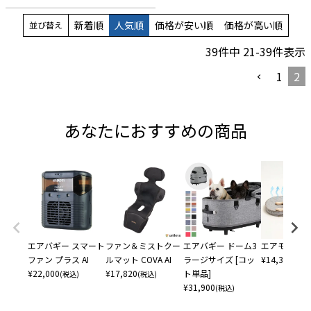
新着順
人気順
価格が安い順
価格が高い順
並び替え
39
件中
21
-
39
件表示
1
2
あなたにおすすめの商品
エアバギー スマート
ファン＆ミストクー
エアバギー ドーム3
エアモン ペ
ファン プラス AI
ルマット COVA AI
ラージサイズ [コッ
¥
14,300
(税込
¥
22,000
¥
17,820
ト単品]
(税込)
(税込)
¥
31,900
(税込)