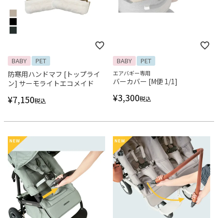
BABY
PET
BABY
PET
防寒用ハンドマフ [トップライ
エアバギー専用
バーカバー [M便 1/1]
ン] サーモライトエコメイド
¥
3,300
¥
7,150
税込
税込