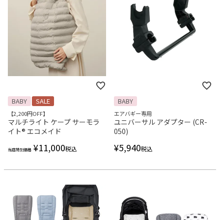
BABY
SALE
BABY
【2,200円OFF】
エアバギー専用
マルチライト ケープ サーモラ
ユニバーサル アダプター (CR-
イト®︎ エコメイド
050)
¥
11,000
¥
5,940
税込
税込
当店特別価格