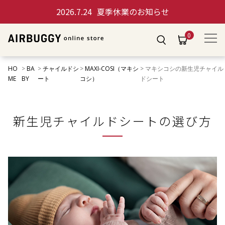
2026.7.24
夏季休業のお知らせ
0
HO
BA
チャイルドシ
MAXI-COSI（マキシ
マキシコシの新生児チャイル
ME
BY
ート
コシ）
ドシート
新生児チャイルドシートの選び方