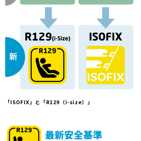
「ISOFIX」と「R129（i-size）」