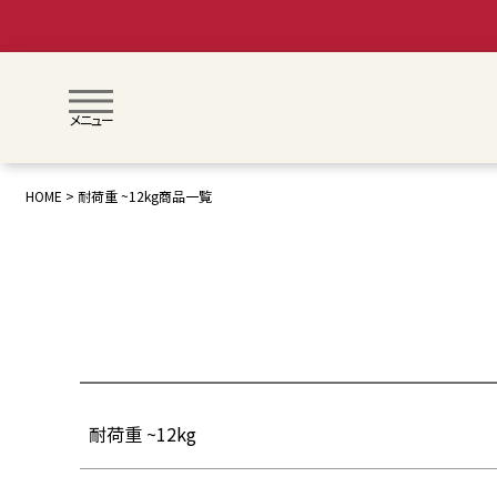
メニュー
月齢で絞り込む
0歳〜
1歳〜
3歳〜
HOME
耐荷重 ~12kg商品一覧
価格(税抜)
〜
検索
耐荷重 ~12kg