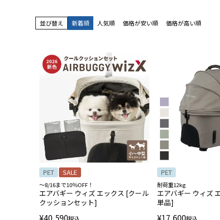
並び替え
新着順
人気順
価格が安い順
価格が高い順
PET
SALE
PET
～8/16まで10％OFF！
耐荷重12kg
エアバギー ウィズ エックス [クール
エアバギー ウィズ 
クッションセット]
単品]
¥
40,590
¥
17,600
税込
税込