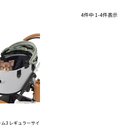
4
件中
1
-
4
件表示
ーム3 レギュラーサイ