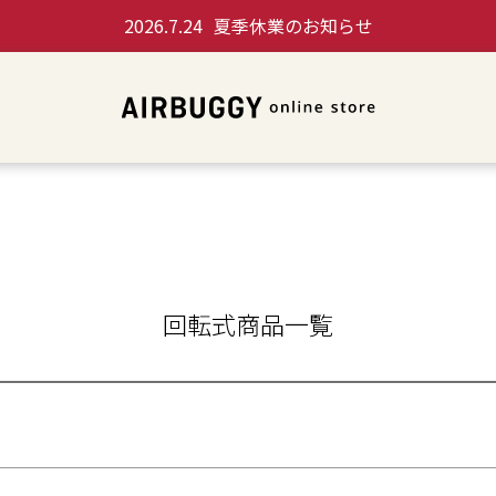
SALE
お得セット
2026.7.24
夏季休業のお知らせ
アウトレット
並び順
新着順
人気順
価格が
商品番号/JANコード
回転式商品一覧