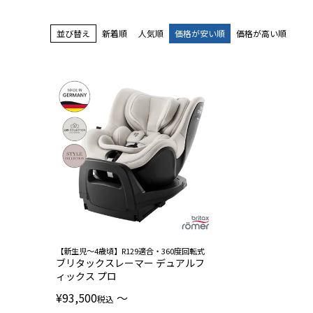
並び替え
新着順
人気順
価格が安い順
価格が高い順
【新生児〜4歳頃】R129適合・360度回転式
ブリタックスレーマー デュアルフ
ィックス プロ
¥
93,500
〜
税込