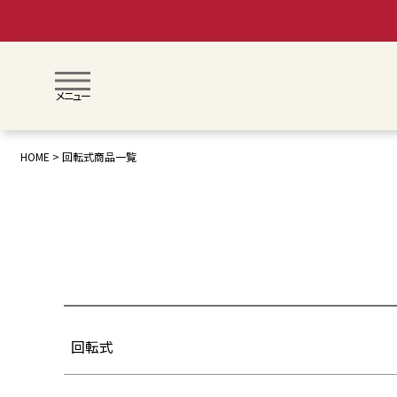
メニュー
月齢で絞り込む
0歳〜
1歳〜
3歳〜
HOME
回転式商品一覧
価格(税抜)
〜
検索
回転式