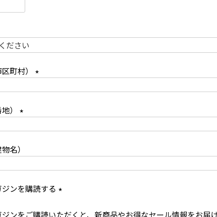
)
必
須
必
市区町村）
須
(
必
番地）
須
(
)
必
建物名）
須
)
ガジンを購読する
(
ガジンをご購読いただくと、新商品やお得なセール情報をお届