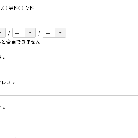
須
し
男性
女性
)
ると変更できません
必
須
号
(
必
ドレス
須
)
(
必
ド
須
(
)
必
須