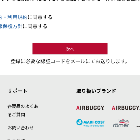
必
須
約・利用規約
に同意する
)
報保護方針
に同意する
次へ
登録に必要な認証コードをメールにてお送りします。
サポート
取り扱いブランド
各製品のよくあ
るご質問
お問い合わせ