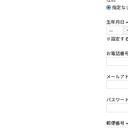
指定な
生年月日
(
※設定す
お電話番
)
メールア
パスワー
郵便番号