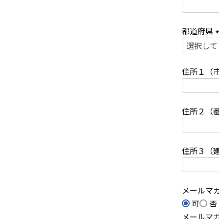
(
都道府県
)
(
住所１（
)
住所２（
住所３（
メールマ
可
否
メールマ