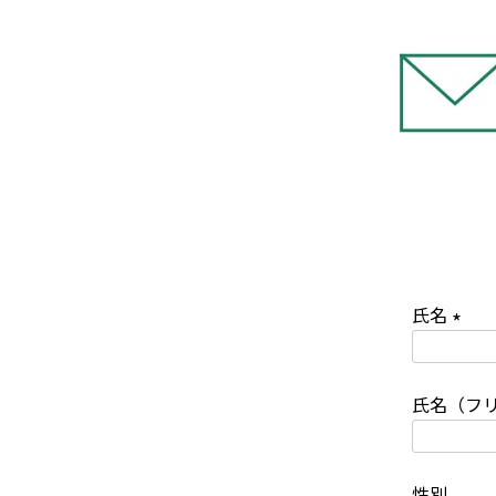
氏名
(
必
氏名（フ
須
)
性別