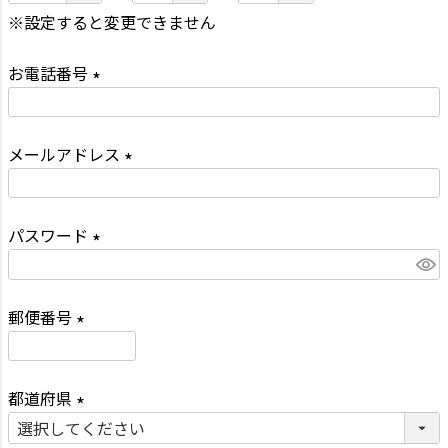
必
※設定すると変更できません
須
お電話番号
)
(
必
メールアドレス
須
)
(
必
パスワード
須
(
)
必
郵便番号
須
)
(
必
都道府県
須
)
(