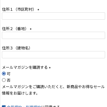
必
住所１（市区町村）
須
)
(
必
住所２（番地）
須
(
)
必
住所３（建物名）
須
)
メールマガジンを購読する
可
(
否
必
メールマガジンをご購読いただくと、新商品やお得なセール
須
情報をお届けします。
)