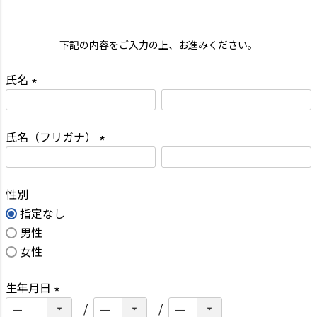
下記の内容をご入力の上、お進みください。
氏名
(
必
氏名（フリガナ）
須
)
(
必
性別
須
指定なし
)
男性
女性
生年月日
(