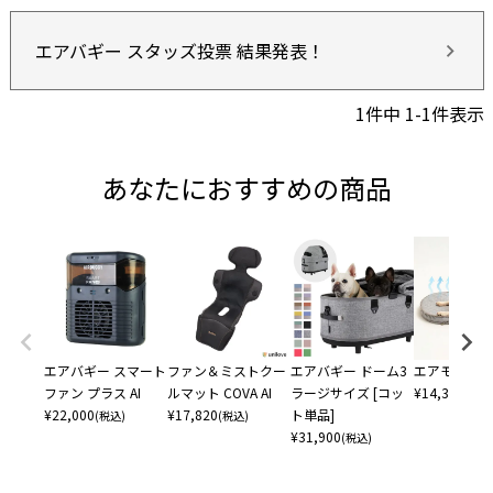
エアバギー スタッズ投票 結果発表！
1
件中
1
-
1
件表示
あなたにおすすめの商品
エアバギー スマート
ファン＆ミストクー
エアバギー ドーム3
エアモン ペ
ファン プラス AI
ルマット COVA AI
ラージサイズ [コッ
¥
14,300
(税込
¥
22,000
¥
17,820
ト単品]
(税込)
(税込)
¥
31,900
(税込)