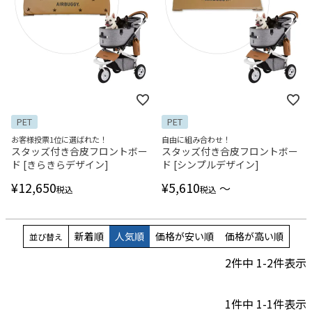
PET
PET
お客様投票1位に選ばれた！
自由に組み合わせ！
スタッズ付き合皮フロントボー
スタッズ付き合皮フロントボー
ド [きらきらデザイン]
ド [シンプルデザイン]
¥
12,650
¥
5,610
〜
税込
税込
新着順
人気順
価格が安い順
価格が高い順
並び替え
2
件中
1
-
2
件表示
1
件中
1
-
1
件表示