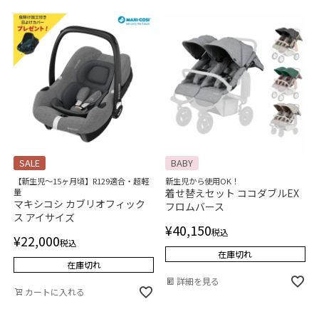
SALE
BABY
【新生児～15ヶ月頃】R129適合・超軽
新生児から使用OK！
量
着せ替えセット ココダブルEX
マキシコシ カブリオフィック
フロムバース
ス アイサイズ
¥
40,150
税込
¥
22,000
税込
在庫切れ
在庫切れ
詳細を見る
カートに入れる