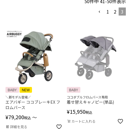
50
件中
41
-
50
件表示
1
2
3
BABY
NEW
BABY
＼新モデル登場／
ココダブルフロムバース専用
エアバギー ココブレーキEX フ
着せ替えキャノピー(単品)
ロムバース
¥
15,950
税込
¥
79,200
〜
税込
カートに入れる
詳細を見る