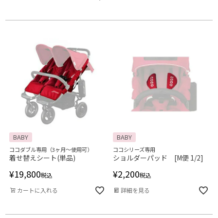
BABY
BABY
ココダブル専用（3ヶ月～使用可）
ココシリーズ専用
着せ替えシート(単品)
ショルダーパッド [M便 1/2]
¥
19,800
¥
2,200
税込
税込
カートに入れる
詳細を見る