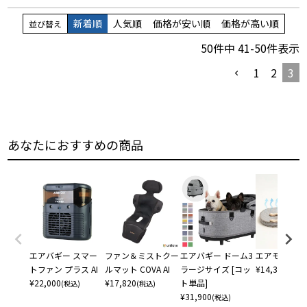
新着順
人気順
価格が安い順
価格が高い順
並び替え
50
件中
41
-
50
件表示
1
2
3
あなたにおすすめの商品
エアバギー スマー
ファン＆ミストクー
エアバギー ドーム3
エアモン ペ
トファン プラス AI
ルマット COVA AI
ラージサイズ [コッ
¥
14,300
(税込)
¥
22,000
¥
17,820
ト単品]
(税込)
(税込)
¥
31,900
(税込)