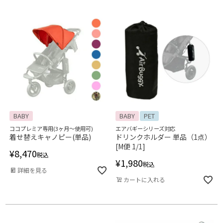
BABY
BABY
PET
ココプレミア専用(3ヶ月～使用可)
エアバギーシリーズ対応
着せ替えキャノピー(単品)
ドリンクホルダー 単品（1点）
[M便 1/1]
¥
8,470
税込
¥
1,980
税込
詳細を見る
カートに入れる